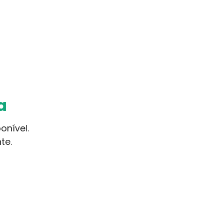
a
onível.
te.