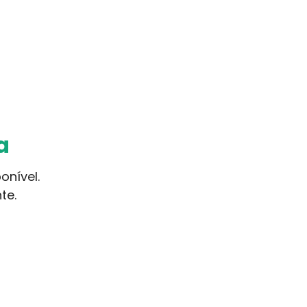
a
onível.
te.