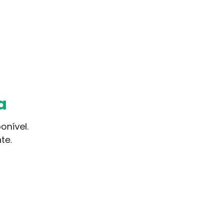
a
onível.
te.